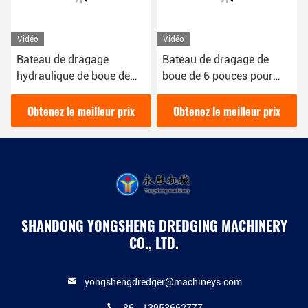
Vidéo
Vidéo
Bateau de dragage
Bateau de dragage de
hydraulique de boue de
boue de 6 pouces pour
200 Cbm/h de 16 kW de
draguer la boue dans la
couleur rouge utilisé pour
rivière 16kw dragueuse
Obtenez le meilleur prix
Obtenez le meilleur prix
le dragage des rivières
hydraulique diesel
SHANDONG YONGSHENG DREDGING MACHINERY
CO., LTD.
yongshengdredger@machineys.com