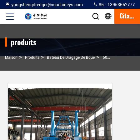
yongshengdredger@machineys.com
86--13953662777
Citation
produits
>
>
>
Maison
Produits
Bateau De Dragage De Boue
500m3 Modèle De Drague De Quai Dégraphie De Boue Dégraphie De Boue Bateau Dans Les Ports Pour Le Travail Sur Le Chantier De Dragage