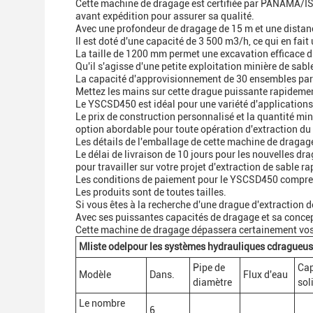
Cette machine de dragage est certifiée par PANAMA/IS
avant expédition pour assurer sa qualité.
Avec une profondeur de dragage de 15 m et une dista
Il est doté d'une capacité de 3 500 m3/h, ce qui en fait
La taille de 1200 mm permet une excavation efficace d
Qu'il s'agisse d'une petite exploitation minière de sab
La capacité d'approvisionnement de 30 ensembles par 
Mettez les mains sur cette drague puissante rapidemen
Le YSCSD450 est idéal pour une variété d'applications d
Le prix de construction personnalisé et la quantité m
option abordable pour toute opération d'extraction du
Les détails de l'emballage de cette machine de dragag
Le délai de livraison de 10 jours pour les nouvelles dr
pour travailler sur votre projet d'extraction de sable 
Les conditions de paiement pour le YSCSD450 comprennen
Les produits sont de toutes tailles.
Si vous êtes à la recherche d'une drague d'extraction
Avec ses puissantes capacités de dragage et sa concep
Cette machine de dragage dépassera certainement vos
M
liste odel
pour les systèmes hydrauliques c
dragueuse
Pipe de
Cap
Modèle
Dans.
Flux d'eau
diamètre
sol
Le nombre
6