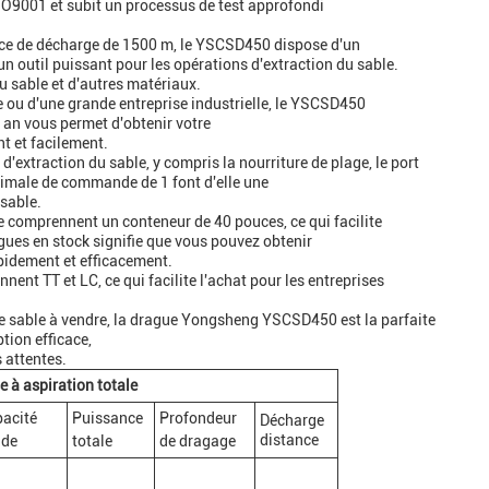
O9001 et subit un processus de test approfondi
nce de décharge de 1500 m, le YSCSD450 dispose d'un
 un outil puissant pour les opérations d'extraction du sable.
u sable et d'autres matériaux.
le ou d'une grande entreprise industrielle, le YSCSD450
an vous permet d'obtenir votre
t et facilement.
'extraction du sable, y compris la nourriture de plage, le port
inimale de commande de 1 font d'elle une
 sable.
e comprennent un conteneur de 40 pouces, ce qui facilite
agues en stock signifie que vous pouvez obtenir
rapidement et efficacement.
t TT et LC, ce qui facilite l'achat pour les entreprises
 de sable à vendre, la drague Yongsheng YSCSD450 est la parfaite
tion efficace,
 attentes.
 à aspiration totale
acité
Puissance
Profondeur
Décharge
distance
ide
totale
de dragage