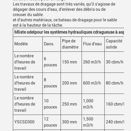
Les travaux de dragage sont très variés, qu'il s'agisse de
dégager des cours d'eau, d'enlever des débris ou de
creuser du sable.
et d'autres matériaux, ce bateau de dragage pour le sable
est à la hauteur de la tâche.
M
liste odel
pour les systèmes hydrauliques c
dragueuse à aspirat
Pipe de
Capacité
Modèle
Dans.
Flux d'eau
diamètre
solide
Le nombre
6
d'heures de
150 mm
260 m3/h
30 cbm/h
pouces
travail
Le nombre
8
d'heures de
200 mm
600 m3/h
80 cbm/h
pouces
travail
Le nombre
10
1,000
d'heures de
250 mm
160 cbm/h
pouces
m3/h
travail
12
1,500
YSCSD300
300 mm
240 cbm/h
pouces
m3/h