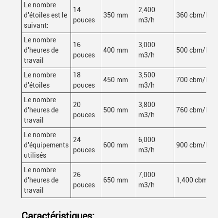
Le nombre
14
2,400
d'étoiles est le
350 mm
360 cbm/h
pouces
m3/h
suivant:
Le nombre
16
3,000
d'heures de
400 mm
500 cbm/h
pouces
m3/h
travail
Le nombre
18
3,500
450 mm
700 cbm/h
d'étoiles
pouces
m3/h
Le nombre
20
3,800
d'heures de
500 mm
760 cbm/h
pouces
m3/h
travail
Le nombre
24
6,000
d'équipements
600 mm
900 cbm/h
pouces
m3/h
utilisés
Le nombre
26
7,000
d'heures de
650 mm
1,400 cbm/h
pouces
m3/h
travail
Caractéristiques: