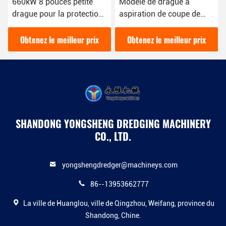
660kW 8 pouces petite
Modèle de drague à
drague pour la protection
aspiration de coupe de
de l'environnement de
tuyaux de 12 pouces avec
drague de rivière urbaine
une puissance de 200
Obtenez le meilleur prix
Obtenez le meilleur prix
mètres cubes par heure
SHANDONG YONGSHENG DREDGING MACHINERY
CO., LTD.
yongshengdredger@machineys.com
86--13953662777
La ville de Huanglou, ville de Qingzhou, Weifang, province du
Shandong, Chine.