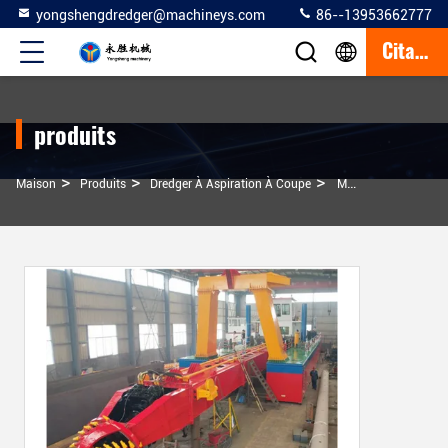
yongshengdredger@machineys.com
86--13953662777
Citation
produits
>
>
>
Maison
Produits
Dredger À Aspiration À Coupe
Moteur Diesel Haute Performance 8 Pouces À 26 Pouces Dredger À Aspiration Pour L'extraction Du Sable De La Mer De L'étang De Rivière