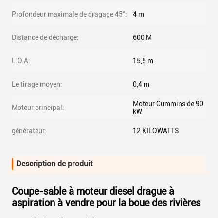
Profondeur maximale de dragage 45°:
4 m
Distance de décharge:
600 M
L.O.A:
15,5 m
Le tirage moyen:
0,4 m
Moteur Cummins de 90
Moteur principal:
kW
générateur:
12 KILOWATTS
Description de produit
Coupe-sable à moteur diesel drague à
aspiration à vendre pour la boue des rivières