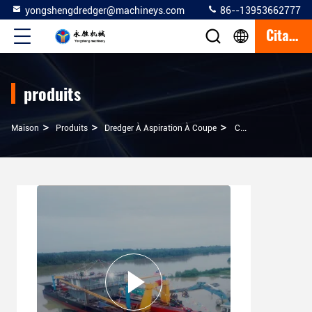
yongshengdredger@machineys.com
86--13953662777
Citation
produits
>
>
>
Maison
Produits
Dredger À Aspiration À Coupe
Coupe-Sable À Moteur Diesel Drague À Aspiration Pour La Boue Des Rivières