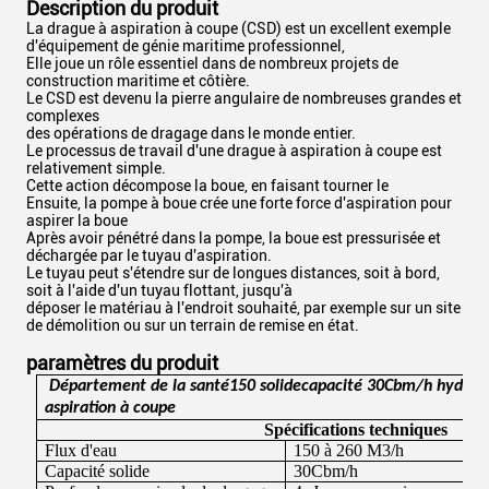
Description du produit
La drague à aspiration à coupe (CSD) est un excellent exemple
d'équipement de génie maritime professionnel,
Elle joue un rôle essentiel dans de nombreux projets de
construction maritime et côtière.
Le CSD est devenu la pierre angulaire de nombreuses grandes et
complexes
des opérations de dragage dans le monde entier.
Le processus de travail d'une drague à aspiration à coupe est
relativement simple.
Cette action décompose la boue, en faisant tourner le
Ensuite, la pompe à boue crée une forte force d'aspiration pour
aspirer la boue
Après avoir pénétré dans la pompe, la boue est pressurisée et
déchargée par le tuyau d'aspiration.
Le tuyau peut s'étendre sur de longues distances, soit à bord,
soit à l'aide d'un tuyau flottant, jusqu'à
déposer le matériau à l'endroit souhaité, par exemple sur un site
de démolition ou sur un terrain de remise en état.
paramètres du produit
Département de la santé
15
0
solide
capacité
30
Cbm/h
hydrau
aspiration à coupe
Spécifications techniques
Flux d'eau
150 à 260
M3/h
Capacité solide
30
Cbm/h