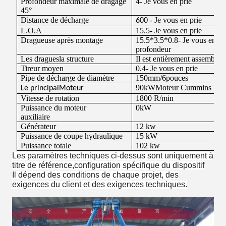
Profondeur maximale de dragage
4
- Je vous en prie
45°
Distance de décharge
- Je vous en prie
6
00
L.O.A
15.5
- Je vous en prie
Dragueuse après montage
1
5.5
*3.
5
*
0.8
- Je vous en pr
profondeur
Les dragues
la structure
Il est entièrement assemblé 
Tireur moyen
0.4
- Je vous en prie
Pipe de décharge de diamètre
150
mm/
6
pouces
90
kW
Moteur Cummins
Le principal
Moteur
Vitesse de rotation
1800
R/min
Puissance du moteur
0
kW
auxiliaire
Générateur
12 kw
Puissance de coupe hydraulique
15
kW
Puissance totale
102 kw
Les paramètres techniques ci-dessus sont uniquement à
titre de référence,configuration spécifique du dispositif
Il dépend des conditions de chaque projet, des
exigences du client et des exigences techniques.