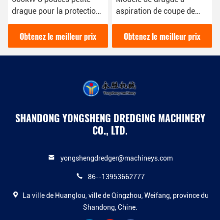
drague pour la protection
aspiration de coupe de
de l'environnement de
tuyaux de 12 pouces avec
drague de rivière urbaine
une puissance de 200
Obtenez le meilleur prix
Obtenez le meilleur prix
mètres cubes par heure
SHANDONG YONGSHENG DREDGING MACHINERY
CO., LTD.
yongshengdredger@machineys.com
86--13953662777
La ville de Huanglou, ville de Qingzhou, Weifang, province du
Shandong, Chine.