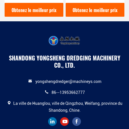
de l'environnement de
tuyaux de 12 pouces avec
drague de rivière urbaine
une puissance de 200
Obtenez le meilleur prix
Obtenez le meilleur prix
mètres cubes par heure
SHANDONG YONGSHENG DREDGING MACHINERY
CO., LTD.
yongshengdredger@machineys.com
86--13953662777
La ville de Huanglou, ville de Qingzhou, Weifang, province du
Shandong, Chine.