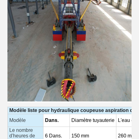
Modèle
liste
pour
hydraulique
coupeuse
aspiration
dra
Modèle
Dans.
Diamètre
tuyauterie
L'eau
déb
Le nombre
d'heures de
6
Dans.
150
mm
260 m3/h