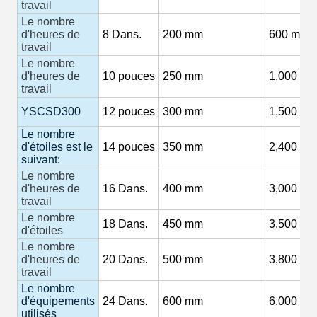
travail
Le nombre
d'heures de
8
Dans.
200 mm
600 m3/h
travail
Le nombre
d'heures de
10
pouces
250 mm
1,000
M3
travail
YSCSD300
12
pouces
300 mm
1,500
M3
Le nombre
d'étoiles est le
14
pouces
350 mm
2,400 m3
suivant:
Le nombre
d'heures de
16
Dans.
400 mm
3,000
M3
travail
Le nombre
18
Dans.
450 mm
3,500
M3
d'étoiles
Le nombre
d'heures de
20
Dans.
500 mm
3,800
M3
travail
Le nombre
d'équipements
24
Dans.
600 mm
6,000 m3
utilisés