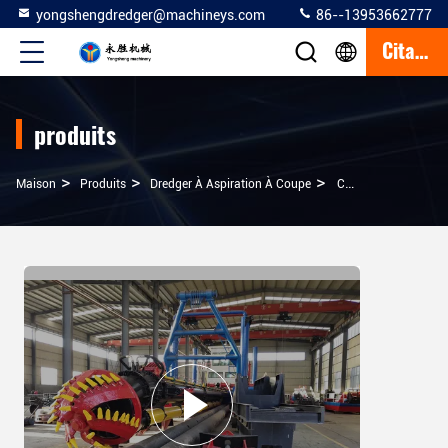
yongshengdredger@machineys.com
86--13953662777
Citation
produits
>
>
>
Maison
Produits
Dredger À Aspiration À Coupe
Csd450 Sable 18 Pouces Coupeur Aspirateur Dragueur Bateau