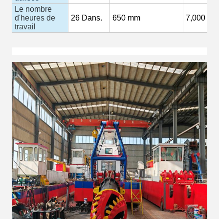
Le nombre
d'heures de
26
Dans.
650 mm
7,000
M3
travail