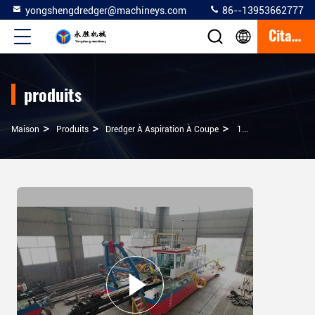
yongshengdredger@machineys.com
86--13953662777
Citation
produits
>
>
>
Maison
Produits
Dredger À Aspiration À Coupe
14 Pouces Coupeur Aspirateur Dragueuse Rivière Dragueuse Machine Sable