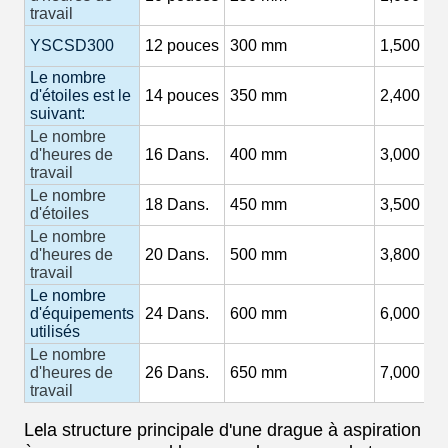
travail
YSCSD300
12
pouces
300 mm
1,500
M3
Le nombre
d'étoiles est le
14
pouces
350 mm
2,400 m3
suivant:
Le nombre
d'heures de
16
Dans.
400 mm
3,000
M3
travail
Le nombre
18
Dans.
450 mm
3,500
M3
d'étoiles
Le nombre
d'heures de
20
Dans.
500 mm
3,800
M3
travail
Le nombre
d'équipements
24
Dans.
600 mm
6,000 m3
utilisés
Le nombre
d'heures de
26
Dans.
650 mm
7,000
M3
travail
Le
la structure principale d'une drague à aspiration