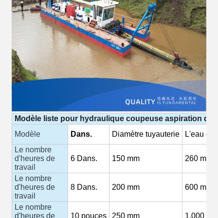
Modèle
liste
pour
hydraulique
coupeuse
aspiration
dra
Modèle
Dans.
Diamètre
tuyauterie
L'eau
déb
Le nombre
d'heures de
6
Dans.
150
mm
260 m3/h
travail
Le nombre
d'heures de
8
Dans.
200 mm
600 m3/h
travail
Le nombre
d'heures de
10
pouces
250 mm
1,000
M3