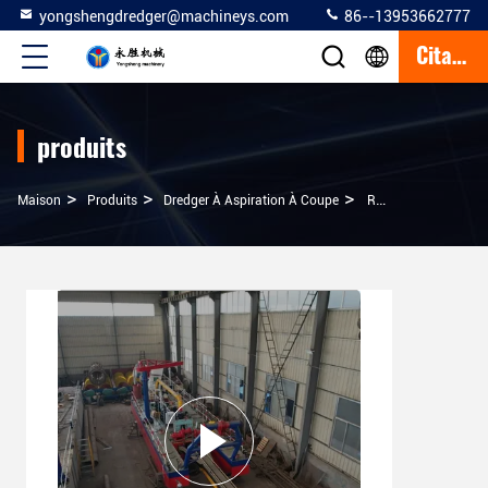
yongshengdredger@machineys.com
86--13953662777
Citation
produits
>
>
>
Maison
Produits
Dredger À Aspiration À Coupe
Résistance À La Corrosion De L'air