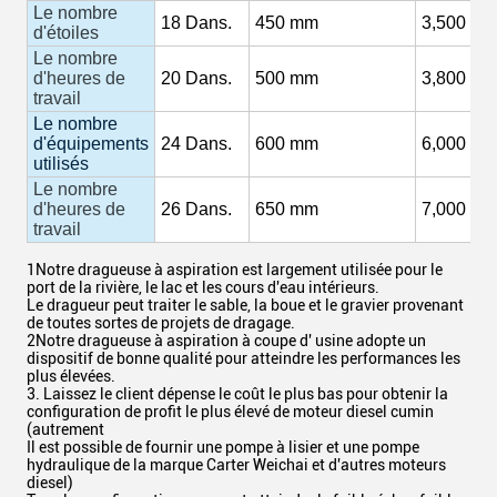
Le nombre
18
Dans.
450 mm
3,500
M3
d'étoiles
Le nombre
d'heures de
20
Dans.
500 mm
3,800
M3
travail
Le nombre
d'équipements
24
Dans.
600 mm
6,000 m3
utilisés
Le nombre
d'heures de
26
Dans.
650 mm
7,000
M3
travail
1Notre dragueuse à aspiration est largement utilisée pour le
port de la rivière, le lac et les cours d'eau intérieurs.
Le dragueur peut traiter le sable, la boue et le gravier provenant
de toutes sortes de projets de dragage.
2Notre dragueuse à aspiration à coupe d' usine adopte un
dispositif de bonne qualité pour atteindre les performances les
plus élevées.
3. Laissez le client dépense le coût le plus bas pour obtenir la
configuration de profit le plus élevé de moteur diesel cumin
(autrement
Il est possible de fournir une pompe à lisier et une pompe
hydraulique de la marque Carter Weichai et d'autres moteurs
diesel)