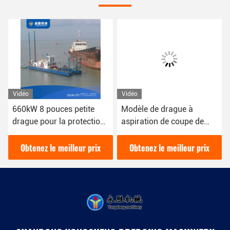
Vidéo
Vidéo
660kW 8 pouces petite
Modèle de drague à
drague pour la protection
aspiration de coupe de
de l'environnement de
tuyaux de 12 pouces avec
drague de rivière urbaine
une puissance de 200
Obtenez le meilleur prix
Obtenez le meilleur prix
mètres cubes par heure