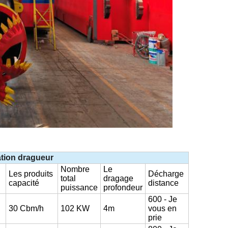
ation
dragueur
Nombre
Le
Les produits
Décharge
total
dragage
capacité
distance
puissance
profondeur
600
- Je
30
Cbm/h
102
KW
4m
vous en
prie