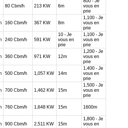
800
- Je
80
Cbm/h
213
KW
6m
vous en
prie
1,100
- Je
h
160
Cbm/h
367
KW
8m
vous en
prie
10
- Je
1,100
- Je
h
240
Cbm/h
591
KW
vous en
vous en
prie
prie
1,200
- Je
h
360
Cbm/h
971
KW
12m
vous en
prie
1,400
- Je
h
500
Cbm/h
1,057
KW
14m
vous en
prie
1,500
- Je
h
700
Cbm/h
1,462
KW
15m
vous en
prie
h
760
Cbm/h
1,648
KW
15m
1600m
1,800
- Je
h
900
Cbm/h
2,511 KW
15m
vous en