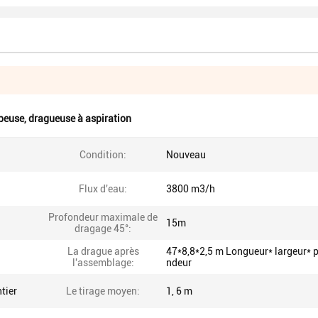
peuse
,
dragueuse à aspiration
Condition:
Nouveau
Flux d'eau:
3800 m3/h
Profondeur maximale de
15m
dragage 45°:
La drague après
47*8,8*2,5 m Longueur* largeur* 
l'assemblage:
ndeur
tier
Le tirage moyen:
1, 6 m