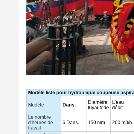
Modèle
liste
pour
hydraulique
coupeuse
aspir
Diamètre
L'eau
Modèle
Dans.
tuyauterie
débit
Le nombre
d'heures de
6
Dans.
150
mm
260 m3/h
travail