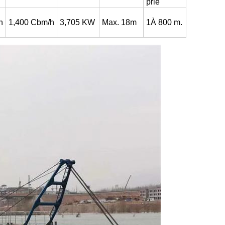
prie
h
1,400
Cbm/h
3,705 KW
Max. 18m
1À 800 m.