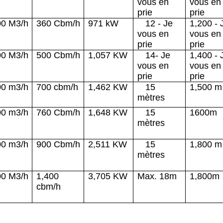
vous en
vous en
prie
prie
00
M3/h
360
Cbm/h
971 kW
12
- Je
1
,
200
- 
vous en
vous en
prie
prie
00
M3/h
50
0
Cbm/h
1,057 KW
14
- Je
1
,4
00
- 
vous en
vous en
prie
prie
00 m3/h
700 cbm/h
1,462 KW
15
1,500 m
mètres
00 m3/h
760
Cbm/h
1,648 KW
15
1600m
mètres
00 m3/h
900
Cbm/h
2,511 KW
15
1,800 m
mètres
00
M3/h
1
,4
00
3,705 KW
Max. 18m
1
,
800m
cbm/h