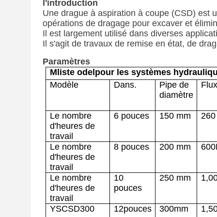
l'introduction
Une drague à aspiration à coupe (CSD) est un
opérations de dragage pour excaver et élimin
Il est largement utilisé dans diverses applicat
Il s'agit de travaux de remise en état, de dra
Paramètres
M
liste odel
pour les systèmes hydrauliq
Modèle
Dans.
Pipe de
Flux
diamètre
Le nombre
6 pouces
150
mm
26
0
d'heures de
travail
Le nombre
8 pouces
200
mm
600
d'heures de
travail
Le nombre
10
250
mm
1
,0
d'heures de
pouces
travail
YSCSD300
12
pouces
300
mm
1
,5