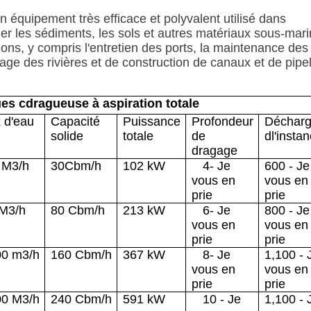
 équipement très efficace et polyvalent utilisé dans
er les sédiments, les sols et autres matériaux sous-mari
ions, y compris l'entretien des ports, la maintenance des 
gage des rivières et de construction de canaux et de pipe
ues c
dragueuse à aspiration totale
 d'eau
Capacité
Puissance
Profondeur
Déchar
solide
totale
de
d
l'insta
dragage
M3/h
30
Cbm/h
102 kW
4
- Je
600
- Je
vous en
vous en
prie
prie
M3/h
80
Cbm/h
213 kW
6
- Je
800
- Je
vous en
vous en
prie
prie
00 m3/h
160
Cbm/h
367 kW
8
- Je
1
,
100
- 
vous en
vous en
prie
prie
0
0
M3/h
240
Cbm/h
591 kW
10
- Je
1
,
100
- 