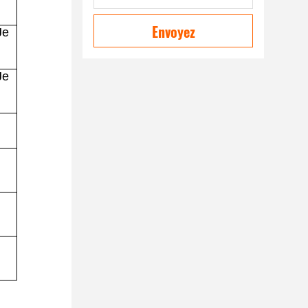
Envoyez
Je
Je