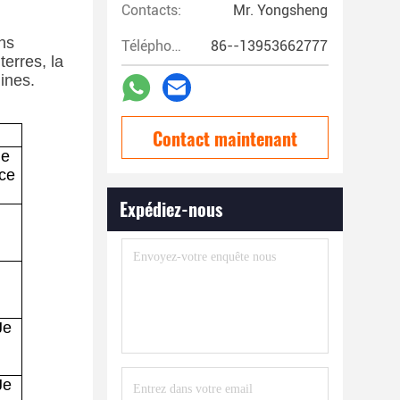
Contacts:
Mr. Yongsheng
ns
Téléphone:
86--13953662777
terres, la
lines.
Contact maintenant
ge
nce
Expédiez-nous
Je
Je