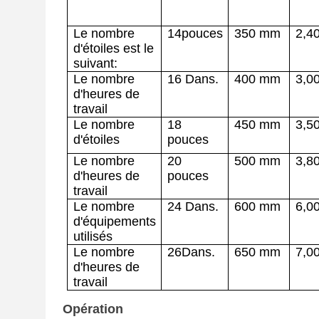
Le nombre
14
pouces
350
mm
2
,4
d'étoiles est le
suivant:
Le nombre
1
6
Dans.
40
0
mm
3,0
d'heures de
travail
Le nombre
18
450 mm
3,5
d'étoiles
pouces
Le nombre
20
500 mm
3,8
d'heures de
pouces
travail
Le nombre
24
Dans.
600 mm
6,0
d'équipements
utilisés
Le nombre
26
Dans.
65
0
mm
7,
0
d'heures de
travail
Opération