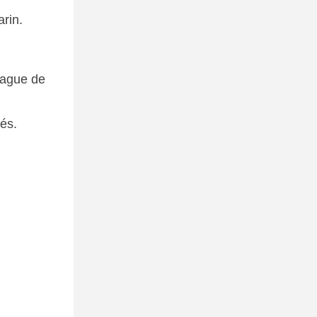
rin.
rague de
és.