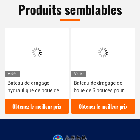
Produits semblables
Vidéo
Vidéo
Bateau de dragage
Bateau de dragage de
hydraulique de boue de
boue de 6 pouces pour
200 Cbm/h de 16 kW de
draguer la boue dans la
couleur rouge utilisé pour
rivière 16kw dragueuse
Obtenez le meilleur prix
Obtenez le meilleur prix
le dragage des rivières
hydraulique diesel