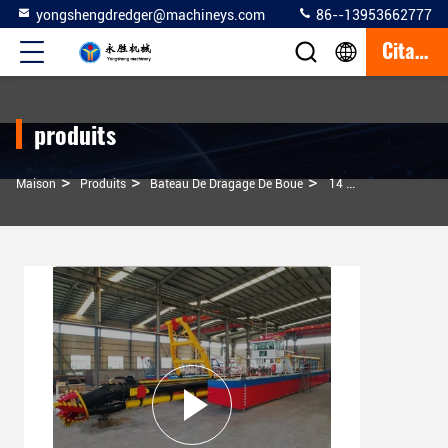
yongshengdredger@machineys.com
86--13953662777
Citation
produits
>
>
>
Maison
Produits
Bateau De Dragage De Boue
14 Pouces 300 Cbm Capacité De Travail Navette De Dragage De Sable Avec Système Hydraulique Complet