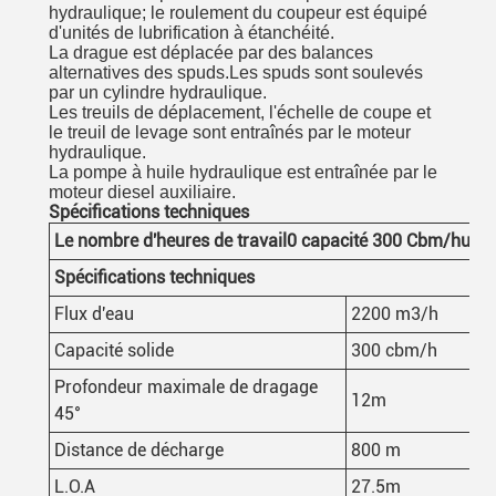
hydraulique; le roulement du coupeur est équipé
d'unités de lubrification à étanchéité.
La drague est déplacée par des balances
alternatives des spuds.Les spuds sont soulevés
par un cylindre hydraulique.
Les treuils de déplacement, l'échelle de coupe et
le treuil de levage sont entraînés par le moteur
hydraulique.
La pompe à huile hydraulique est entraînée par le
moteur diesel auxiliaire.
Spécifications techniques
Le nombre d'heures de travail
0
capacité 300
Cbm/h
une 
Spécifications techniques
Flux d'eau
2200 m3/h
Capacité solide
300 cbm/h
Profondeur maximale de dragage
12m
45°
Distance de décharge
800 m
L.O.A
27.5m