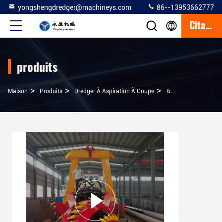
yongshengdredger@machineys.com
86--13953662777
Citation
produits
>
>
>
Maison
Produits
Dredger À Aspiration À Coupe
650 Mm Pompe De Drague D'aspiration De La Rivière De La Mer Machine De Drague Pour Drague De Sable Et De Boue