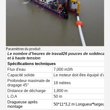
Paramètres du produit
Le nombre d'heures de travail
26 pouces de solide
capac
et à haute tension
Spécifications techniques
Flux d'eau
7,000 m3/h
Capacité solide
Le moteur doit être équipé d'un 
Profondeur maximale de
18 mètres
dragage 45°
Distance de décharge
1,800 m
L.O.A
50 m
Dragueuse après
50*11*3,2 m
Longueur
*
largeur* 
montage