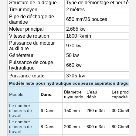
Structure de la drague
Type de démontage et peut être 
Tireur moyen
2 mètres
Pipe de décharge de
650 mm/26 pouces
diamètre
Moteur principal
2,685 kw
Vitesse de rotation
1800
R/min
Puissance du moteur
970 kw
auxiliaire
Générateur
50 kw
Puissance de coupe
660 kw
hydraulique
Puissance totale
3705 kw
Modèle
liste
pour
hydraulique
coupeuse
aspiration
dragueur
Diamètre
L'eau
Les produits
Modèle
Dans.
tuyauterie
débit
capacité
Le nombre
d'heures de
6
Dans.
150
mm
260 m3/h
30
Cbm/h
travail
Le nombre
d'heures de
8
Dans.
200 mm
600 m3/h
80
Cbm/h
travail