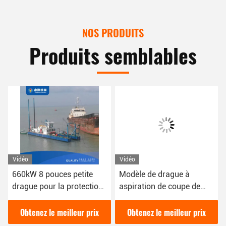
NOS PRODUITS
Produits semblables
Vidéo
Vidéo
660kW 8 pouces petite
Modèle de drague à
drague pour la protection
aspiration de coupe de
de l'environnement de
tuyaux de 12 pouces avec
drague de rivière urbaine
une puissance de 200
Obtenez le meilleur prix
Obtenez le meilleur prix
mètres cubes par heure