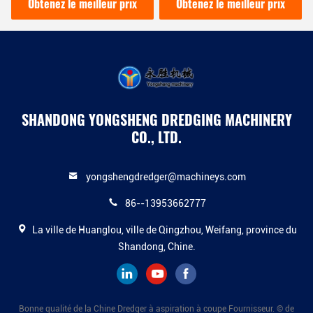
drague de rivière urbaine
une puissance de 200
Obtenez le meilleur prix
Obtenez le meilleur prix
mètres cubes par heure
SHANDONG YONGSHENG DREDGING MACHINERY
CO., LTD.
yongshengdredger@machineys.com
86--13953662777
La ville de Huanglou, ville de Qingzhou, Weifang, province du
Shandong, Chine.
Bonne qualité de la Chine Dredger à aspiration à coupe Fournisseur. © de