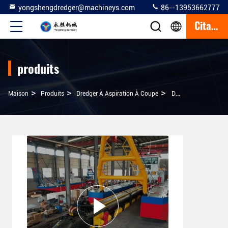
yongshengdredger@machineys.com
86--13953662777
Citation
produits
>
>
>
Maison
Produits
Dredger À Aspiration À Coupe
Dredger À Aspiration À Haute Capacité De 8 Pouces Pour La Récupération Des Terres