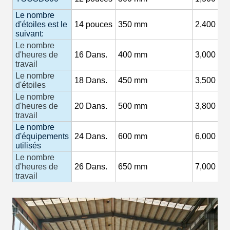
Le nombre
d'étoiles est le
14
pouces
350 mm
2,400 m3
suivant:
Le nombre
d'heures de
16
Dans.
400 mm
3,000
M3
travail
Le nombre
18
Dans.
450 mm
3,500
M3
d'étoiles
Le nombre
d'heures de
20
Dans.
500 mm
3,800
M3
travail
Le nombre
d'équipements
24
Dans.
600 mm
6,000 m3
utilisés
Le nombre
d'heures de
26
Dans.
650 mm
7,000
M3
travail