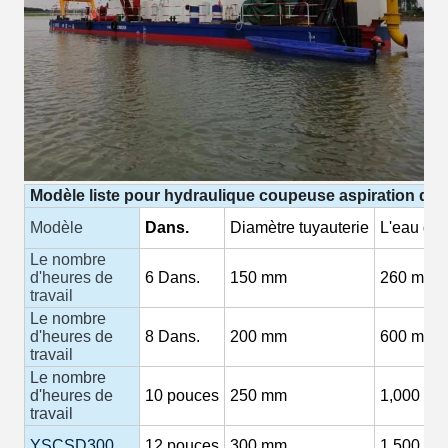
Modèle
liste
pour
hydraulique
coupeuse
aspiration
dra
Modèle
Dans.
Diamètre
tuyauterie
L'eau
déb
Le nombre
d'heures de
6
Dans.
150
mm
260 m3/h
travail
Le nombre
d'heures de
8
Dans.
200 mm
600 m3/h
travail
Le nombre
d'heures de
10
pouces
250 mm
1,000
M3
travail
YSCSD300
12
pouces
300 mm
1,500
M3