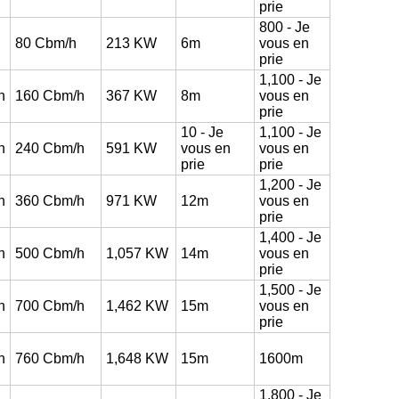
prie
800
- Je
80
Cbm/h
213
KW
6m
vous en
prie
1,100
- Je
h
160
Cbm/h
367
KW
8m
vous en
prie
10
- Je
1,100
- Je
h
240
Cbm/h
591
KW
vous en
vous en
prie
prie
1,200
- Je
h
360
Cbm/h
971
KW
12m
vous en
prie
1,400
- Je
h
500
Cbm/h
1,057
KW
14m
vous en
prie
1,500
- Je
h
700
Cbm/h
1,462
KW
15m
vous en
prie
h
760
Cbm/h
1,648
KW
15m
1600m
1,800
- Je