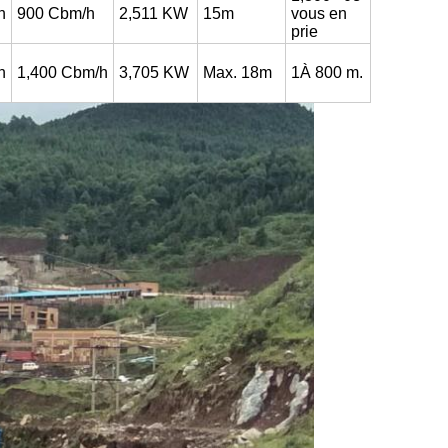
h
900
Cbm/h
2,511 KW
15m
vous en
prie
h
1,400
Cbm/h
3,705 KW
Max. 18m
1À 800 m.