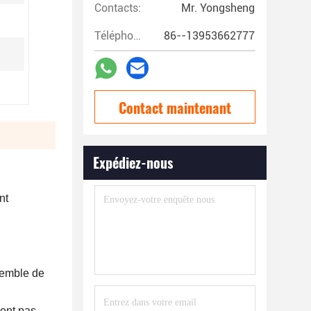
Contacts:
Mr. Yongsheng
Téléphone:
86--13953662777
Contact maintenant
Expédiez-nous
nt
nsemble de
nent pas.