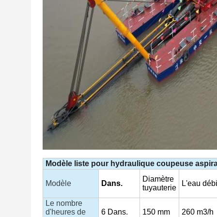
Modèle
liste
pour
hydraulique
coupeuse
aspir
Diamètre
Modèle
Dans.
L'eau
débi
tuyauterie
Le nombre
d'heures de
6
Dans.
150
mm
260 m3/h