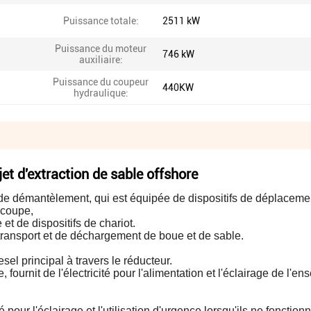
Puissance totale:
2511 kW
Puissance du moteur
746 kW
auxiliaire:
Puissance du coupeur
440KW
hydraulique:
et d'extraction de sable offshore
t de démantèlement, qui est équipée de dispositifs de déplaceme
 coupe,
et de dispositifs de chariot.
transport et de déchargement de boue et de sable.
el principal à travers le réducteur.
e, fournit de l'électricité pour l'alimentation et l'éclairage de l'e
 pour l'éclairage et l'utilisation d'urgence lorsqu'ils ne fonction