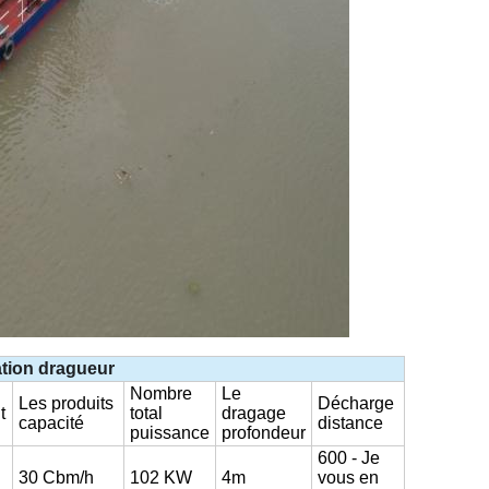
ation
dragueur
Nombre
Le
Les produits
Décharge
t
total
dragage
capacité
distance
puissance
profondeur
600
- Je
30
Cbm/h
102
KW
4m
vous en