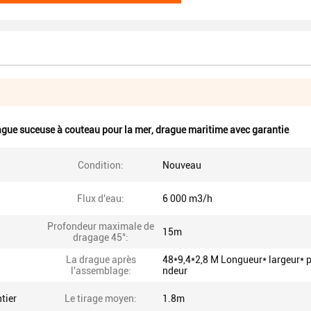
ague suceuse à couteau pour la mer
,
drague maritime avec garantie
Condition:
Nouveau
Flux d'eau:
6 000 m3/h
Profondeur maximale de
15m
dragage 45°:
La drague après
48*9,4*2,8 M Longueur* largeur* 
l'assemblage:
ndeur
tier
Le tirage moyen:
1.8m