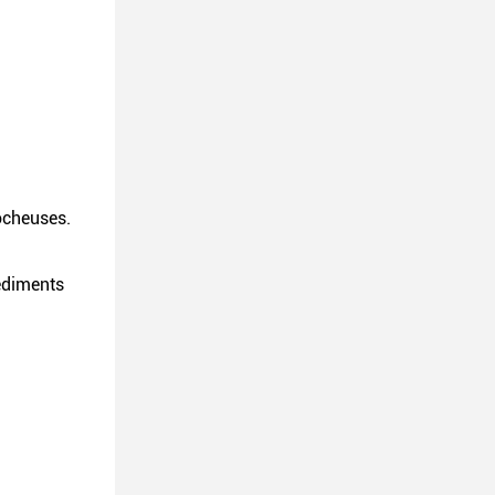
rocheuses.
sédiments