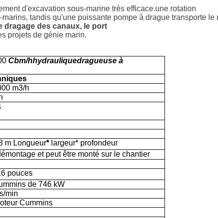
pement d'excavation sous-marine très efficace.
une rotation
s-marins, tandis qu'une puissante pompe à drague transporte l
e dragage des canaux, le port
res projets de génie marin.
00
Cbm/h
hydraulique
dragueuse à
hniques
000 m3/h
h
s
,8 m
Longueur
*
largeur* profondeur
émontage et peut être monté sur le chantier
6 pouces
ummins de 746 kW
s/min
oteur Cummins