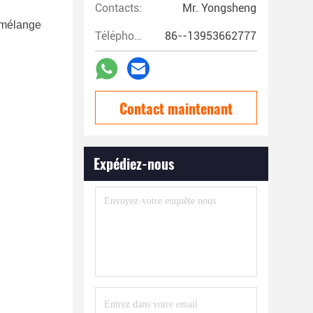
Contacts:
Mr. Yongsheng
e mélange
Téléphone:
86--13953662777
Contact maintenant
Expédiez-nous