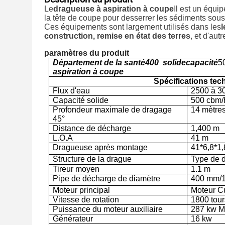
Le
dragueuse à aspiration à coupe
Il est un équi
la tête de coupe pour desserrer les sédiments sou
Ces équipements sont largement utilisés dans les
l
construction, remise en état des terres
, et d'aut
paramètres du produit
Département de la santé
400
solide
capacité
5
aspiration à coupe
Spécifications tec
Flux d'eau
2500 à 3
Capacité solide
500 cbm/
Profondeur maximale de dragage
14 mètre
45°
Distance de décharge
1,400 m
L.O.A
41 m
Dragueuse après montage
41*6,8*1
Structure de la drague
Type de d
Tireur moyen
1.1 m
Pipe de décharge de diamètre
400 mm/1
Moteur principal
Moteur C
Vitesse de rotation
1800 tour
Puissance du moteur auxiliaire
287 kw
M
Générateur
16 kw