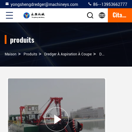
yongshengdredger@machineys.com
86--13953662777
Citation
produits
>
>
>
Maison
Produits
Dredger À Aspiration À Coupe
Dragueuse À Aspiration À Coupe 450 Mm Personnalisable Pour L'entretien Des Voies Navigables