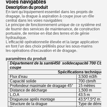
voies navigables
Description du produit
En tant qu'équipement essentiel dans les projets de
dragage, la drague à aspiration à coupe joue un rôle
central dans les voies navigables
Le principe de fonctionnement unique de ce système est
de fournir des services de maintenance, de construction
portuaire, de remise en état des terres et de génie
hydraulique.
L'efficacité opérationnelle élevée et la large application
en font l'un des choix préférés pour les sous-marins
les opérations d'excavation et de dragage.
paramètres du produit
Département de la santé
450
solide
capacité 700
Cbm/
coupe
Spécifications techniques
Flux d'eau
3,500 m3/h
Capacité solide
700 cbm/h
Profondeur maximale de dragage 45°
15 mètres
Distance de décharge
1,500 m
L.O.A
43.5 m
Dragueuse après montage
43.5*7,5*2 m
Lo
Structure de la drague
Type de démontag