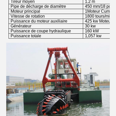
Tireur moyen
1.2 m
Pipe de décharge de diamètre
450 mm/18 pouc
Moteur principal
1Moteur Cummin
Vitesse de rotation
1800 tours/min
Puissance du moteur auxiliaire
425 kw
Moteur 
Générateur
30 kw
Puissance de coupe hydraulique
160
kW
Puissance totale
1,057 kw