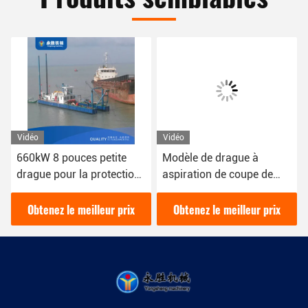
Vidéo
Vidéo
660kW 8 pouces petite
Modèle de drague à
drague pour la protection
aspiration de coupe de
de l'environnement de
tuyaux de 12 pouces avec
drague de rivière urbaine
une puissance de 200
Obtenez le meilleur prix
Obtenez le meilleur prix
mètres cubes par heure