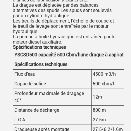
La drague est déplacée par des balances
alternatives des spuds.Les spuds sont soulevés
par un cylindre hydraulique.
Les treuils de déplacement, l'échelle de coupe et
le treuil de levage sont entraînés par le moteur
hydraulique.
La pompe à huile hydraulique est entraînée par le
moteur diesel auxiliaire.
Spécifications techniques
YSCSD50
0
capacité 500
Cbm/h
une drague à aspiration
Spécifications techniques
Flux d'eau
4500 m3/h
Capacité solide
500 cbm/h
Profondeur maximale de dragage
12m
45°
Distance de décharge
800 m
L.O.A
27.5m
Dragueuse après montage
27.5*6.2*1.6m de 