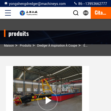
yongshengdredger@machineys.com
86--13953662777
Citation
produits
>
>
>
Maison
Produits
Dredger À Aspiration À Coupe
Équipement De Dragage De Lacs Pour Le Projet De Dragage De Sable