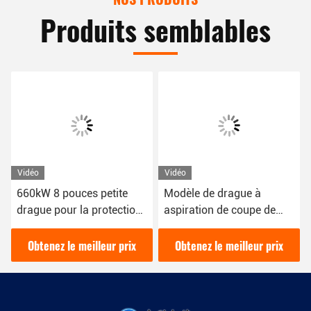
Produits semblables
Vidéo
Vidéo
660kW 8 pouces petite
Modèle de drague à
drague pour la protection
aspiration de coupe de
de l'environnement de
tuyaux de 12 pouces avec
drague de rivière urbaine
une puissance de 200
Obtenez le meilleur prix
Obtenez le meilleur prix
mètres cubes par heure