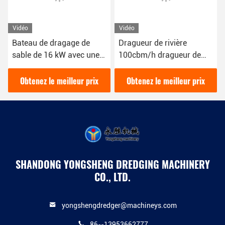
Vidéo
Vidéo
Bateau de dragage de
Dragueur de rivière
sable de 16 kW avec une
100cbm/h dragueur de
couleur bleue 1800 m3/h
sable couleur rouge 16kw
pour le dragage fluvial
bateau dragueur de boue
Obtenez le meilleur prix
Obtenez le meilleur prix
YSCSD350
SHANDONG YONGSHENG DREDGING MACHINERY
CO., LTD.
yongshengdredger@machineys.com
86--13953662777