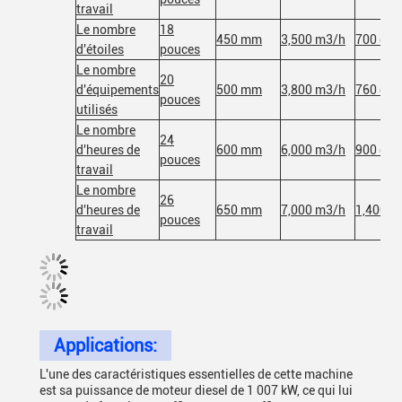
travail
Le nombre
18
450 mm
3,500 m3/h
700 cb
d'étoiles
pouces
Le nombre
20
d'équipements
500 mm
3,800 m3/h
760 cb
pouces
utilisés
Le nombre
24
d'heures de
600 mm
6,000 m3/h
900 cb
pouces
travail
Le nombre
26
d'heures de
650 mm
7,000 m3/h
1,400 c
pouces
travail
Applications:
L'une des caractéristiques essentielles de cette machine
est sa puissance de moteur diesel de 1 007 kW, ce qui lui