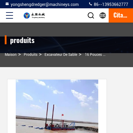
yongshengdredger@machineys.com
86--13953662777
Citation
produits
>
>
>
Maison
Produits
Excavateur De Sable
16 Pouces De Décharge De Diamètre Cutter Equipement De Dragage Du Fleuve Pour Le Site De Travail Du Lac Personnaliser Accepté