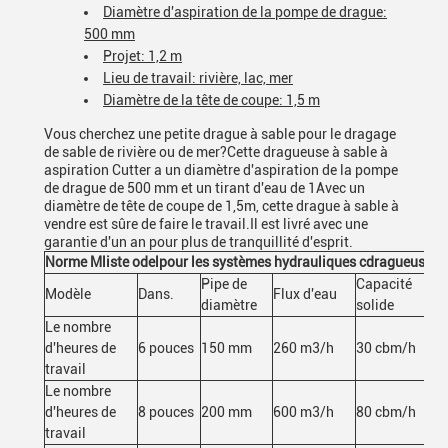
Diamètre d'aspiration de la pompe de drague:
500 mm
Projet: 1,2 m
Lieu de travail: rivière, lac, mer
Diamètre de la tête de coupe: 1,5 m
Vous cherchez une petite drague à sable pour le dragage
de sable de rivière ou de mer?Cette dragueuse à sable à
aspiration Cutter a un diamètre d'aspiration de la pompe
de drague de 500 mm et un tirant d'eau de 1Avec un
diamètre de tête de coupe de 1,5m, cette drague à sable à
vendre est sûre de faire le travail.Il est livré avec une
garantie d'un an pour plus de tranquillité d'esprit.
Norme M
liste odel
pour les systèmes hydrauliques c
dragueuse à 
Pipe de
Capacité
Modèle
Dans.
Flux d'eau
diamètre
solide
Le nombre
d'heures de
6 pouces
150 mm
260 m3/h
30 cbm/h
travail
Le nombre
d'heures de
8 pouces
200 mm
600 m3/h
80 cbm/h
travail