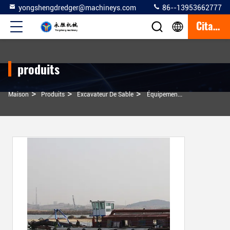
yongshengdredger@machineys.com
86--13953662777
Citation
produits
>
>
>
Maison
Produits
Excavateur De Sable
Équipement De Dragage De Sable À Longue Distance Avec Type De Puissance Diesel Et Longueur De Spud De 20 M