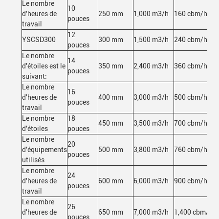
Le nombre
10
d'heures de
250 mm
1,000 m3/h
160 cbm/h
pouces
travail
12
YSCSD300
300 mm
1,500 m3/h
240 cbm/h
pouces
Le nombre
14
d'étoiles est le
350 mm
2,400 m3/h
360 cbm/h
pouces
suivant:
Le nombre
16
d'heures de
400 mm
3,000 m3/h
500 cbm/h
pouces
travail
Le nombre
18
450 mm
3,500 m3/h
700 cbm/h
d'étoiles
pouces
Le nombre
20
d'équipements
500 mm
3,800 m3/h
760 cbm/h
pouces
utilisés
Le nombre
24
d'heures de
600 mm
6,000 m3/h
900 cbm/h
pouces
travail
Le nombre
26
d'heures de
650 mm
7,000 m3/h
1,400 cbm/h
pouces