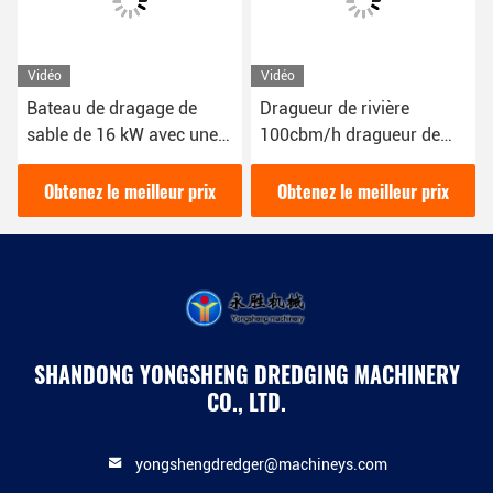
Vidéo
Vidéo
Bateau de dragage de
Dragueur de rivière
sable de 16 kW avec une
100cbm/h dragueur de
couleur bleue 1800 m3/h
sable couleur rouge 16kw
pour le dragage fluvial
bateau dragueur de boue
Obtenez le meilleur prix
Obtenez le meilleur prix
YSCSD350
SHANDONG YONGSHENG DREDGING MACHINERY
CO., LTD.
yongshengdredger@machineys.com