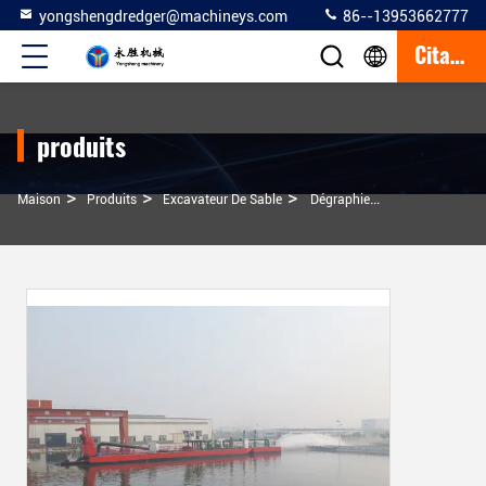
yongshengdredger@machineys.com
86--13953662777
Citation
produits
>
>
>
Maison
Produits
Excavateur De Sable
Dégraphieuse De Sable Fluvial Certificat CCS Dégraphieuse Hydraulique À Aspiration Pour Les Boues Dégraphie Sous L'eau