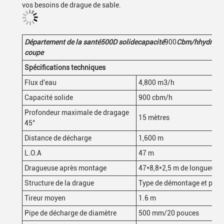
vos besoins de drague de sable.
Département de la santé
500D
solide
capacité
900
Cbm/h
hydraul
coupe
Spécifications techniques
Flux d'eau
4,800 m3/h
Capacité solide
900 cbm/h
Profondeur maximale de dragage
15 mètres
45°
Distance de décharge
1,600 m
L.O.A
47 m
Dragueuse après montage
47*8,8*2,5 m de longueur
*
l
Structure de la drague
Type de démontage et peut 
Tireur moyen
1.6 m
Pipe de décharge de diamètre
500 mm/20 pouces