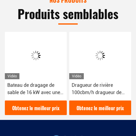
NOS PRODUITS
Produits semblables
Vidéo
Vidéo
Bateau de dragage de
Dragueur de rivière
sable de 16 kW avec une
100cbm/h dragueur de
couleur bleue 1800 m3/h
sable couleur rouge 16kw
pour le dragage fluvial
bateau dragueur de boue
Obtenez le meilleur prix
Obtenez le meilleur prix
YSCSD350