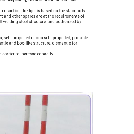
 port deepening, channel dredging and land
utter suction dredger is based on the standards
t and other spares are at the requirements of
ull welding steel structure, and authorized by
, self-propelled or non self-propelled, portable
ntle and box-like structure, dismantle for
 carrier to increase capacity.