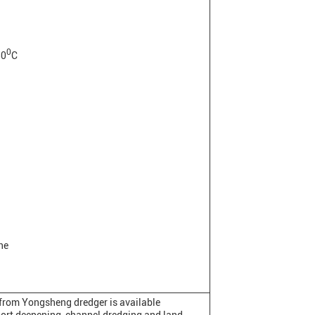
0
30
C
ne
 from Yongsheng dredger is available