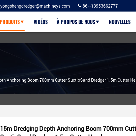
yongshengdredger@machineys.com
86--13953662777
PRODUITS
VIDÉOS
À PROPOS DE NOUS
NOUVELLES
pth Anchoring Boom 700mm Cutter SuctioSand Dredger 1.5m Cutter H
15m Dredging Depth Anchoring Boom 700mm Cutt