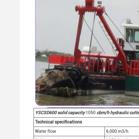
YSCSD
600
solid
capacity
1050
cbm/h
hydraulic
cutt
Technical specifications
Water flow
6,000 m3/h