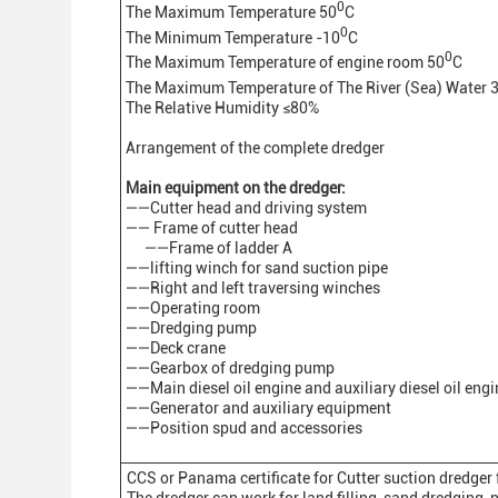
0
The Maximum Temperature 50
C
0
The Minimum Temperature -10
C
0
The Maximum Temperature of engine room 50
C
The Maximum Temperature of The River (Sea) Water 
The Relative Humidity ≤80%
Arrangement of the complete dredger
Main
equipment
on the dredger:
——Cutter head and driving system
—— Frame of cutter head
——Frame of ladder A
——lifting winch for sand suction pipe
——Right and left traversing winches
——Operating room
——Dredging pump
——Deck crane
——Gearbox of dredging pump
——Main diesel oil engine and auxiliary diesel oil engi
——Generator and auxiliary equipment
——Position spud and accessories
CCS or Panama certificate for Cutter suction dredger