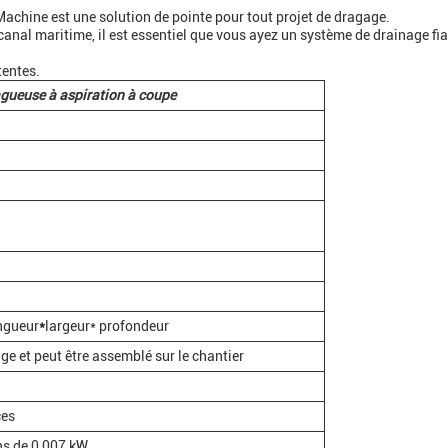
achine est une solution de pointe pour tout projet de dragage.
 canal maritime, il est essentiel que vous ayez un système de drainage fia
tentes.
gueuse à aspiration à coupe
ngueur
*
largeur* profondeur
e et peut être assemblé sur le chantier
es
s de 0,007 kW