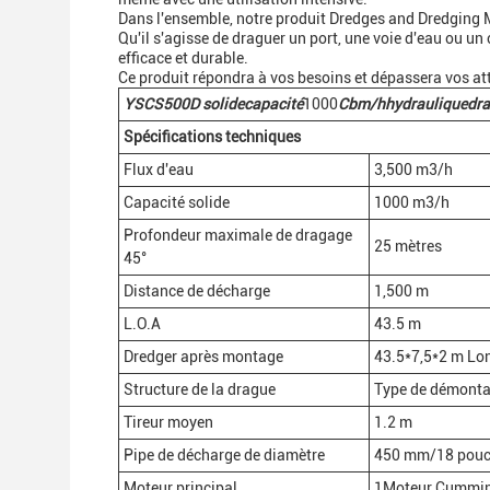
Dans l'ensemble, notre produit Dredges and Dredging M
Qu'il s'agisse de draguer un port, une voie d'eau ou un
efficace et durable.
Ce produit répondra à vos besoins et dépassera vos at
YSCS
500D
solide
capacité
1000
Cbm/h
hydraulique
dra
Spécifications techniques
Flux d'eau
3,500 m3/h
Capacité solide
1000 m3/h
Profondeur maximale de dragage
25 mètres
45°
Distance de décharge
1,500 m
L.O.A
43.5 m
Dredger après montage
43.5*7,5*2 m Lo
Structure de la drague
Type de démontag
Tireur moyen
1.2 m
Pipe de décharge de diamètre
450 mm/18 pouc
Moteur principal
1Moteur Cummin