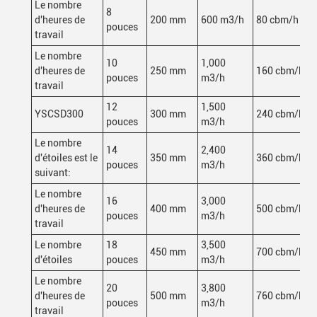
Le nombre
8
d'heures de
200 mm
600 m3/h
80 cbm/h
pouces
travail
Le nombre
10
1,000
d'heures de
250 mm
160 cbm/h
pouces
m3/h
travail
12
1,500
YSCSD300
300 mm
240 cbm/h
pouces
m3/h
Le nombre
14
2,400
d'étoiles est le
350 mm
360 cbm/h
pouces
m3/h
suivant:
Le nombre
16
3,000
d'heures de
400 mm
500 cbm/h
pouces
m3/h
travail
Le nombre
18
3,500
450 mm
700 cbm/h
d'étoiles
pouces
m3/h
Le nombre
20
3,800
d'heures de
500 mm
760 cbm/h
pouces
m3/h
travail