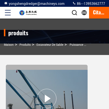
yongshengdredger@machineys.com
86--13953662777
Citation
produits
>
>
>
Maison
Produits
Excavateur De Sable
Puissance Du Moteur Diesel 1,864kw Machine De Dragage De Sable Personnaliser Polyvalent