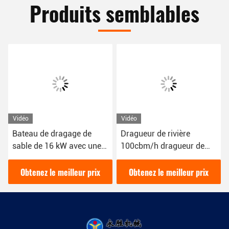
Produits semblables
Vidéo
Vidéo
Bateau de dragage de
Dragueur de rivière
sable de 16 kW avec une
100cbm/h dragueur de
couleur bleue 1800 m3/h
sable couleur rouge 16kw
pour le dragage fluvial
bateau dragueur de boue
Obtenez le meilleur prix
Obtenez le meilleur prix
YSCSD350