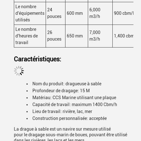
Le nombre
24
6,000
d'équipements
600 mm
900 cbm/h
pouces
m3/h
utilisés
Le nombre
26
7,000
d'heures de
650 mm
1,400 cbm/h
pouces
m3/h
travail
Caractéristiques:
Nom du produit: dragueuse à sable
Profondeur de dragage: 15 M
Matériau: CCS Marine utilisant une plaque
Capacité de travail: maximum 1400 Cbm/h
Lieu de travail: rivière, lac, mer
Construction personnalisée: acceptée
La drague à sable est un navire sur mesure utilisé
pour le dragage sous-marin de boues, pouvant être utilisé
dans les rivières, les lacs et les mers.