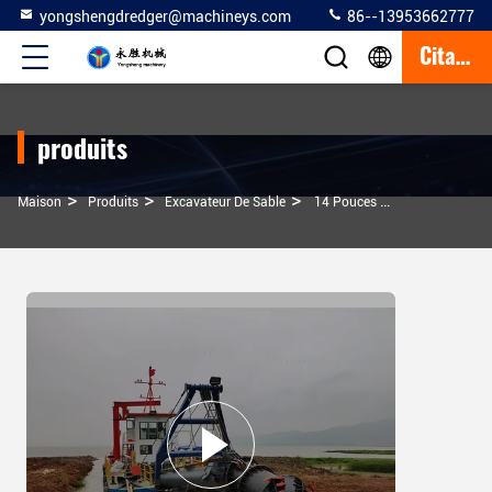
yongshengdredger@machineys.com
86--13953662777
Citation
produits
>
>
>
Maison
Produits
Excavateur De Sable
14 Pouces Modèle 300m3/h Dragueuse À Sable Pour Équipement De Dragage / Minage De Sable Fluvial