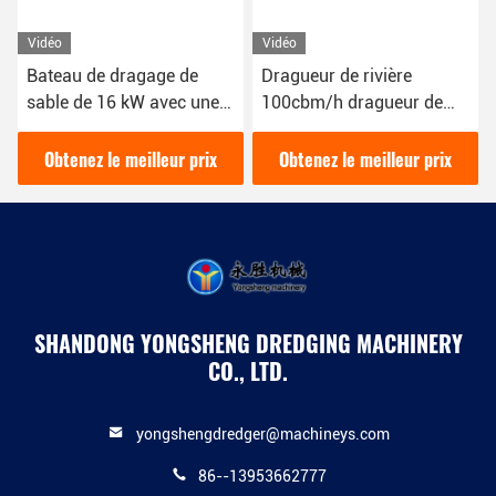
Vidéo
Vidéo
Bateau de dragage de
Dragueur de rivière
sable de 16 kW avec une
100cbm/h dragueur de
couleur bleue 1800 m3/h
sable couleur rouge 16kw
pour le dragage fluvial
bateau dragueur de boue
Obtenez le meilleur prix
Obtenez le meilleur prix
YSCSD350
SHANDONG YONGSHENG DREDGING MACHINERY
CO., LTD.
yongshengdredger@machineys.com
86--13953662777