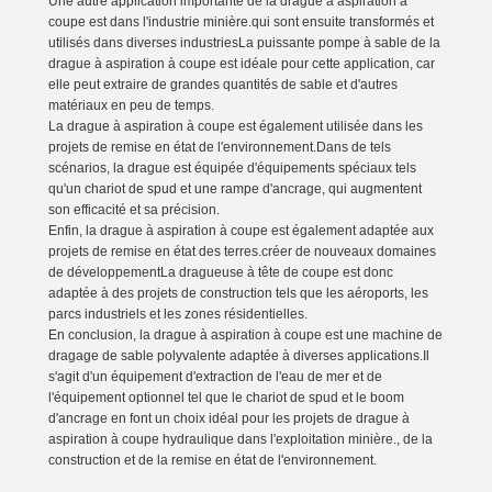
Une autre application importante de la drague à aspiration à
coupe est dans l'industrie minière.qui sont ensuite transformés et
utilisés dans diverses industriesLa puissante pompe à sable de la
drague à aspiration à coupe est idéale pour cette application, car
elle peut extraire de grandes quantités de sable et d'autres
matériaux en peu de temps.
La drague à aspiration à coupe est également utilisée dans les
projets de remise en état de l'environnement.Dans de tels
scénarios, la drague est équipée d'équipements spéciaux tels
qu'un chariot de spud et une rampe d'ancrage, qui augmentent
son efficacité et sa précision.
Enfin, la drague à aspiration à coupe est également adaptée aux
projets de remise en état des terres.créer de nouveaux domaines
de développementLa dragueuse à tête de coupe est donc
adaptée à des projets de construction tels que les aéroports, les
parcs industriels et les zones résidentielles.
En conclusion, la drague à aspiration à coupe est une machine de
dragage de sable polyvalente adaptée à diverses applications.Il
s'agit d'un équipement d'extraction de l'eau de mer et de
l'équipement optionnel tel que le chariot de spud et le boom
d'ancrage en font un choix idéal pour les projets de drague à
aspiration à coupe hydraulique dans l'exploitation minière., de la
construction et de la remise en état de l'environnement.