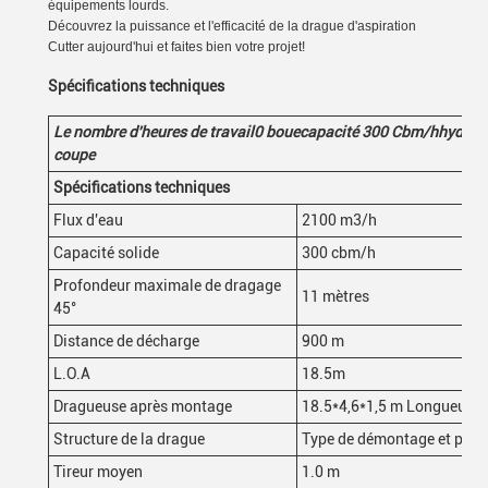
équipements lourds.
Découvrez la puissance et l'efficacité de la drague d'aspiration
Cutter aujourd'hui et faites bien votre projet!
Spécifications techniques
Le nombre d'heures de travail
0
boue
capacité 300
Cbm/h
hydrau
coupe
Spécifications techniques
Flux d'eau
2100 m3/h
Capacité solide
300 cbm/h
Profondeur maximale de dragage
11 mètres
45°
Distance de décharge
900 m
L.O.A
18.5m
Dragueuse après montage
18.5*4,6*1,5 m Longueur
*
l
Structure de la drague
Type de démontage et peut 
Tireur moyen
1.0 m