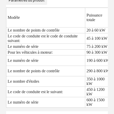
Paramètres du produit
Puissance
P
Modèle
totale
h
Le nombre de points de contrôle
20 à 60 kW
3
Le code de conduite est le code de conduite
45 à 100 kW
5
suivant:
Le numéro de série
75 à 200 kW
9
Pour les véhicules à moteur:
90 à 300 kW
Le numéro de série
190 à 600 kW
Le nombre de points de contrôle
290 à 800 kW
350 à 1000
Le nombre d'étoiles
kW
450 à 1200
Le code de conduite est le suivant:
kW
600 à 1500
Le numéro de série
kW