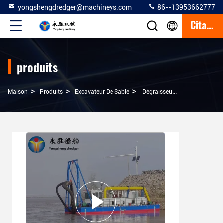
yongshengdredger@machineys.com
86--13953662777
Citation
produits
>
>
>
Maison
Produits
Excavateur De Sable
Dégraisseur À Aspiration À Jet Personnalisable Pour Différentes Exigences De Dragage