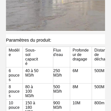
Paramètres du produit:
Modèl
Sous-
Flux
Profonde
Distance
e
sol
d'eau
ur de
de
capacit
dragage
décharge
é
6
40 à 50
250
6M
500M
pouce
M3/h
M3/h
s
8
80 à
500
8M
500M
pouce
100
M3/h
s
M3/h
10
150 à
900
10M
800m
pouce
180
M3/h