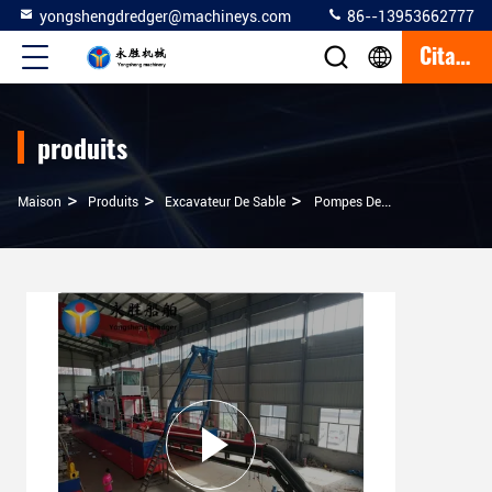
yongshengdredger@machineys.com
86--13953662777
Citation
produits
>
>
>
Maison
Produits
Excavateur De Sable
Pompes De Drague De Rivière Personnalisées Pour Le Sable