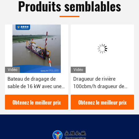
Produits semblables
Vidéo
Vidéo
Bateau de dragage de
Dragueur de rivière
sable de 16 kW avec une
100cbm/h dragueur de
couleur bleue 1800 m3/h
sable couleur rouge 16kw
pour le dragage fluvial
bateau dragueur de boue
Obtenez le meilleur prix
Obtenez le meilleur prix
YSCSD350