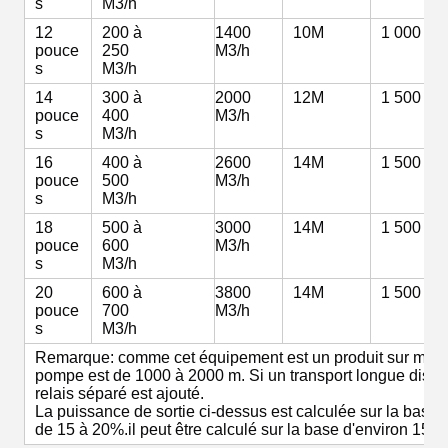
s
M3/h
12
200 à
1400
10M
1 000 m
pouce
250
M3/h
s
M3/h
14
300 à
2000
12M
1 500 m
pouce
400
M3/h
s
M3/h
16
400 à
2600
14M
1 500 m
pouce
500
M3/h
s
M3/h
18
500 à
3000
14M
1 500 m
pouce
600
M3/h
s
M3/h
20
600 à
3800
14M
1 500 m
pouce
700
M3/h
s
M3/h
Remarque: comme cet équipement est un produit sur mesur
pompe est de 1000 à 2000 m. Si un transport longue dist
relais séparé est ajouté.
La puissance de sortie ci-dessus est calculée sur la base 
de 15 à 20%.il peut être calculé sur la base d'environ 15% 