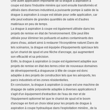
Une autre application importante de la drague à aspiration à
coupe est dans l'industrie minière.qui sont ensuite transformés et
utilisés dans diverses industriesLa puissante pompe à sable de la
drague à aspiration à coupe est idéale pour cette application, car
elle peut extraire de grandes quantités de sable et d'autres
matériaux en peu de temps.
La drague à aspiration à coupe est également utilisée dans les
projets de remise en état de l'environnement. Elle peut être
utilisée pour éliminer les polluants et autres contaminants des
plans d'eau, aidant ainsi à restaurer l'écosystème naturel.Dans de
tels scénarios, la drague est équipée d'équipements spéciaux tels
qu'un chariot de spud et une flèche d'ancrage, qui augmentent
son efficacité et sa précision.
Enfin, la drague à aspiration à coupe est également adaptée aux
projets de remise en état des terres.créer de nouveaux domaines
de développementLa dragueuse à tête de coupe est donc
adaptée à des projets de construction tels que les aéroports, les
parcs industriels et les zones résidentielles.
En conclusion, la drague à aspiration à coupe est une machine de
dragage de sable polyvalente adaptée à diverses applications.Il
s'agit d'un équipement d'extraction de l'eau de mer et de
l'équipement optionnel tel que le chariot de spud et le boom
d'ancrage en font un choix idéal pour les projets de drague à
aspiration à coupe hydraulique dans l'exploitation minière., de la