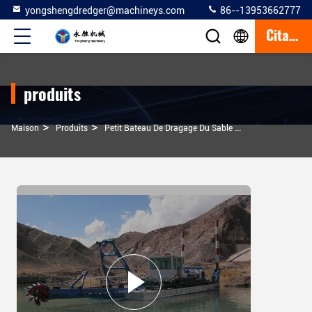
yongshengdredger@machineys.com
86--13953662777
Citation
produits
>
>
>
Maison
Produits
Petit Bateau De Dragage Du Sable
10 Pouces Dragu