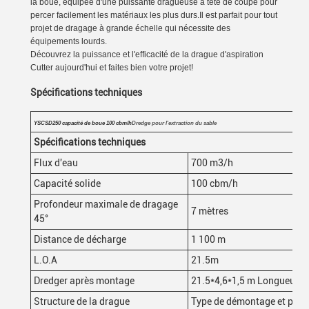
la boue, équipée d'une puissante dragueuse à tête de coupe pour
percer facilement les matériaux les plus durs.Il est parfait pour tout
projet de dragage à grande échelle qui nécessite des
équipements lourds.
Découvrez la puissance et l'efficacité de la drague d'aspiration
Cutter aujourd'hui et faites bien votre projet!
Spécifications techniques
YSCSD250 capacité de boue 100 cbm/h
Dredge pour l'extraction du sable
Spécifications techniques
Flux d'eau
700 m3/h
Capacité solide
100 cbm/h
Profondeur maximale de dragage
7 mètres
45°
Distance de décharge
1 100 m
L.O.A
21.5m
Dredger après montage
21.5*4,6*1,5 m Longueur
*
l
Structure de la drague
Type de démontage et peut 