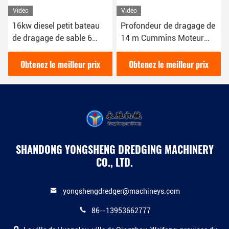
Vidéo
Vidéo
16kw diesel petit bateau
Profondeur de dragage de
de dragage de sable 6
14 m Cummins Moteur
pouces pour le dragage de
marin Moteur diesel Petite
sable dans la rivière
dragueuse Machine pour
Obtenez le meilleur prix
Obtenez le meilleur prix
draguer le sable
SHANDONG YONGSHENG DREDGING MACHINERY
CO., LTD.
yongshengdredger@machineys.com
86--13953662777