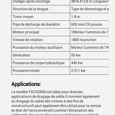
Dredger après montage
48*9,4*2,8 m Longueur
*
lar
Structure de la drague
Type de démontage et peut 
Tireur moyen
1.8 m
Pipe de décharge de diamètre
600 mm/24 pouces
Moteur principal
1Moteur Cummins de 715 
Vitesse de rotation
1800 tours/min
Puissance du moteur auxiliaire
Moteur Cummins de 746 k
Générateur
50 kw
Puissance de coupe hydraulique
440 kw
Puissance totale
2,511 kw
Applications:
Le modèle YSCSD600 est idéal pour diverses
applications de dragage de sable.Il convient également
au dragage du sable des rivières à des fins de
constructionIl peut également être utilisé pour la remise
en état de l'environnement,comme l'élimination des