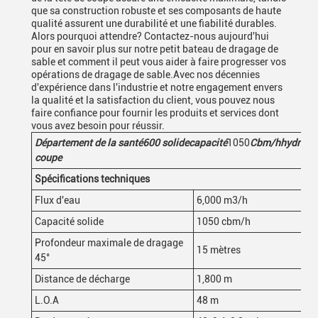
que sa construction robuste et ses composants de haute
qualité assurent une durabilité et une fiabilité durables.
Alors pourquoi attendre? Contactez-nous aujourd'hui
pour en savoir plus sur notre petit bateau de dragage de
sable et comment il peut vous aider à faire progresser vos
opérations de dragage de sable.Avec nos décennies
d'expérience dans l'industrie et notre engagement envers
la qualité et la satisfaction du client, vous pouvez nous
faire confiance pour fournir les produits et services dont
vous avez besoin pour réussir.
Département de la santé
600
solide
capacité
1050
Cbm/h
hydraul
coupe
Spécifications techniques
Flux d'eau
6,000 m3/h
Capacité solide
1050 cbm/h
Profondeur maximale de dragage
15 mètres
45°
Distance de décharge
1,800 m
L.O.A
48 m