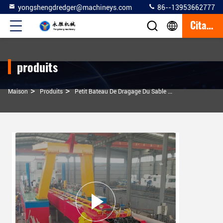
yongshengdredger@machineys.com
86--13953662777
Citation
produits
>
>
>
Maison
Produits
Petit Bateau De Dragage Du Sable
600 Mm 24 Pouc