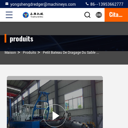
yongshengdredger@machineys.com
86--13953662777
Citation
produits
>
>
>
Maison
Produits
Petit Bateau De Dragage Du Sable
16kw Diesel Pet