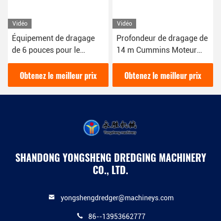
Vidéo
Vidéo
Équipement de dragage
Profondeur de dragage de
de 6 pouces pour le
14 m Cummins Moteur
dragage de sable avec
marin Moteur diesel Petite
une apparence blanche
dragueuse Machine pour
Obtenez le meilleur prix
Obtenez le meilleur prix
draguer le sable
SHANDONG YONGSHENG DREDGING MACHINERY
CO., LTD.
yongshengdredger@machineys.com
86--13953662777