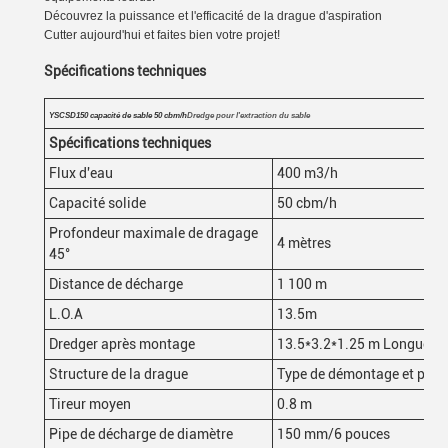
Découvrez la puissance et l'efficacité de la drague d'aspiration
Cutter aujourd'hui et faites bien votre projet!
Spécifications techniques
YSCSD150 capacité de sable 50 cbm/h
Dredge pour l'extraction du sable
Spécifications techniques
Flux d'eau
400 m3/h
Capacité solide
50 cbm/h
Profondeur maximale de dragage
4 mètres
45°
Distance de décharge
1 100 m
L.O.A
13.5m
Dredger après montage
13.5*3.2*1.25 m Longueur
Structure de la drague
Type de démontage et peut 
Tireur moyen
0.8 m
Pipe de décharge de diamètre
150 mm/6 pouces