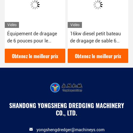
Vidéo
Vidéo
Équipement de dragage
16kw diesel petit bateau
de 6 pouces pour le
de dragage de sable 6
dragage de sable avec
pouces pour le dragage de
une apparence blanche
sable dans la rivière
Obtenez le meilleur prix
Obtenez le meilleur prix
SHANDONG YONGSHENG DREDGING MACHINERY
CO., LTD.
yongshengdredger@machineys.com