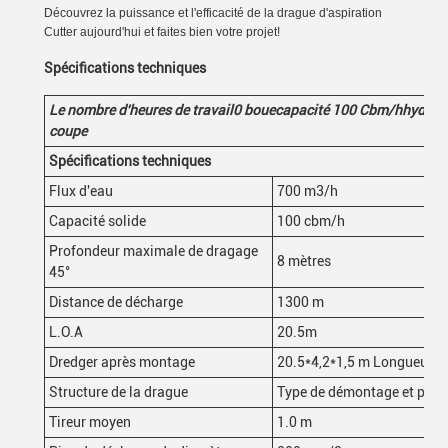
Découvrez la puissance et l'efficacité de la drague d'aspiration
Cutter aujourd'hui et faites bien votre projet!
Spécifications techniques
Le nombre d'heures de travail
0
boue
capacité 100
Cbm/h
hydrau
coupe
Spécifications techniques
Flux d'eau
700 m3/h
Capacité solide
100 cbm/h
Profondeur maximale de dragage
8 mètres
45°
Distance de décharge
1300 m
L.O.A
20.5m
Dredger après montage
20.5*4,2*1,5 m Longueur
*
l
Structure de la drague
Type de démontage et peut 
Tireur moyen
1.0 m