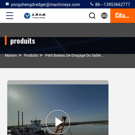
yongshengdredger@machineys.com
86--13953662777
Citation
produits
>
>
>
Maison
Produits
Petit Bateau De Dragage Du Sable
Modèle De Dragu