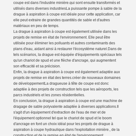
coupe est dans l'industrie minière.qui sont ensuite transformés et
utilisés dans diverses industriesLa puissante pompe à sable de la
drague à aspiration à coupe est idéale pour cette application, car
elle peut extraire de grandes quantités de sable et d'autres
matériaux en peu de temps.
La drague à aspiration à coupe est également utilisée dans les
projets de remise en état de l'environnement. Elle peut être
utilisée pour éliminer les polluants et autres contaminants des
plans d'eau, aidant ainsi à restaurer l'écosystème naturel.Dans de
tels scénarios, la drague est équipée d'équipements spéciaux tels
qu'un chariot de spud et une flèche d'ancrage, qui augmentent
son efficacité et sa précision.
Enfin, la drague à aspiration à coupe est également adaptée aux
projets de remise en état des terres.créer de nouveaux domaines
de développementLa dragueuse à tête de coupe est donc
adaptée à des projets de construction tels que les aéroports, les
parcs industriels et les zones résidentielles.
En conclusion, la drague à aspiration à coupe est une machine de
dragage de sable polyvalente adaptée à diverses applications.Il
s'agit d'un équipement d'extraction de l'eau de mer et de
l'équipement optionnel tel que le chariot de spud et le boom
d'ancrage en font un choix idéal pour les projets de drague à
aspiration à coupe hydraulique dans l'exploitation minière., de la
construction et de la remise en état de l'environnement.