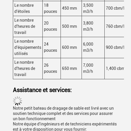
Le nombre
18
3,500
450 mm
700 cbm/h
d'étoiles
pouces
m3/h
Le nombre
20
3,800
d'heures de
500 mm
760 cbm/h
pouces
m3/h
travail
Le nombre
24
6,000
d'équipements
600 mm
900 cbm/h
pouces
m3/h
utilisés
Le nombre
26
7,000
d'heures de
650 mm
1,400 cbm/h
pouces
m3/h
travail
Assistance et services:
Notre petit bateau de dragage de sable est livré avec un
soutien technique complet et des services pour assurer
un bon fonctionnement
Notre équipe d'ingénieurs et de techniciens expérimentés
est à votre disposition pour vous fournir: