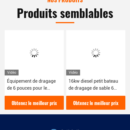
Produits semblables
Vidéo
Vidéo
Équipement de dragage
16kw diesel petit bateau
de 6 pouces pour le
de dragage de sable 6
dragage de sable avec
pouces pour le dragage de
une apparence blanche
sable dans la rivière
Obtenez le meilleur prix
Obtenez le meilleur prix