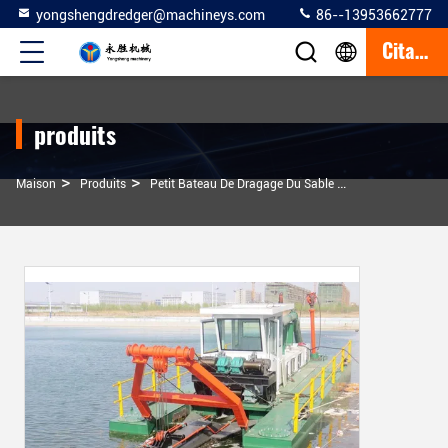
yongshengdredger@machineys.com
86--13953662777
Citation
produits
>
>
>
Maison
Produits
Petit Bateau De Dragage Du Sable
200 Mm 800 M3/