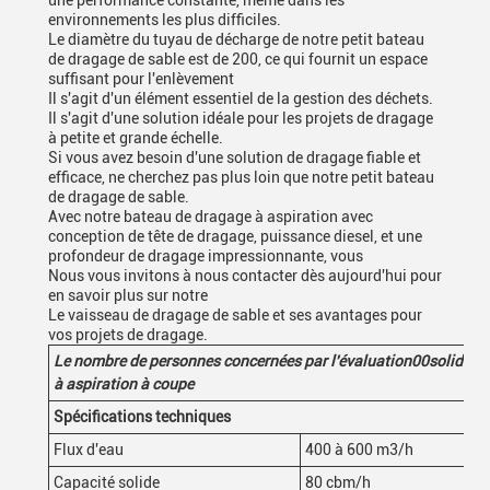
une performance constante, même dans les
environnements les plus difficiles.
Le diamètre du tuyau de décharge de notre petit bateau
de dragage de sable est de 200, ce qui fournit un espace
suffisant pour l'enlèvement
Il s'agit d'un élément essentiel de la gestion des déchets.
Il s'agit d'une solution idéale pour les projets de dragage
à petite et grande échelle.
Si vous avez besoin d'une solution de dragage fiable et
efficace, ne cherchez pas plus loin que notre petit bateau
de dragage de sable.
Avec notre bateau de dragage à aspiration avec
conception de tête de dragage, puissance diesel, et une
profondeur de dragage impressionnante, vous
Nous vous invitons à nous contacter dès aujourd'hui pour
en savoir plus sur notre
Le vaisseau de dragage de sable et ses avantages pour
vos projets de dragage.
Le nombre de personnes concernées par l'évaluation
0
0
solide
ca
à aspiration à coupe
Spécifications techniques
Flux d'eau
400 à 600 m3/h
Capacité solide
80 cbm/h