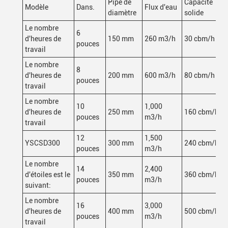
Pipe de
Capacité
Modèle
Dans.
Flux d'eau
diamètre
solide
Le nombre
6
d'heures de
150 mm
260 m3/h
30 cbm/h
pouces
travail
Le nombre
8
d'heures de
200 mm
600 m3/h
80 cbm/h
pouces
travail
Le nombre
10
1,000
d'heures de
250 mm
160 cbm/h
pouces
m3/h
travail
12
1,500
YSCSD300
300 mm
240 cbm/h
pouces
m3/h
Le nombre
14
2,400
d'étoiles est le
350 mm
360 cbm/h
pouces
m3/h
suivant:
Le nombre
16
3,000
d'heures de
400 mm
500 cbm/h
pouces
m3/h
travail