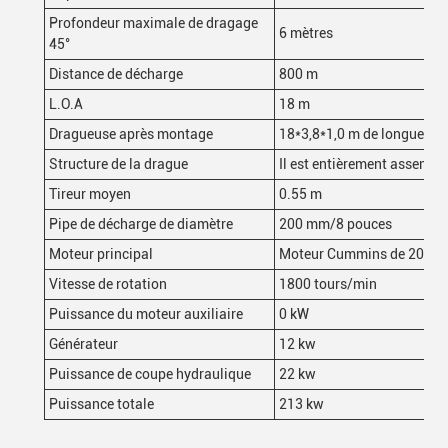
Profondeur maximale de dragage
6 mètres
45°
Distance de décharge
800 m
L.O.A
18 m
Dragueuse après montage
18*3,8*1,0 m de longueur
*
Structure de la drague
Il est entièrement assemblé
Tireur moyen
0.55 m
Pipe de décharge de diamètre
200 mm/8 pouces
Moteur principal
Moteur Cummins de 201 k
Vitesse de rotation
1800 tours/min
Puissance du moteur auxiliaire
0 kW
Générateur
12 kw
Puissance de coupe hydraulique
22 kw
Puissance totale
213 kw