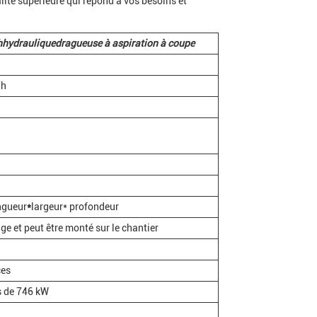
ité supérieure qui répond à vos besoins et
h
hydraulique
dragueuse à aspiration à coupe
/h
ngueur
*
largeur* profondeur
e et peut être monté sur le chantier
es
 de 746 kW