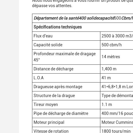
Nous nous engageons à vous fournir un produit de qual
dépasse vos attentes.
Département de la santé
400
solide
capacité
500
Cbm/
Spécifications techniques
Flux d'eau
2500 à 3000 m3
Capacité solide
500 cbm/h
Profondeur maximale de dragage
14 mètres
45°
Distance de décharge
1,400 m
L.O.A
41 m
Dragueuse après montage
41*6,8*1,8 m Lo
Structure de la drague
Type de démontag
Tireur moyen
1.1 m
Pipe de décharge de diamètre
400 mm/16 pouc
Moteur principal
Moteur Cummins
Vitesse de rotation
1800 tours/min