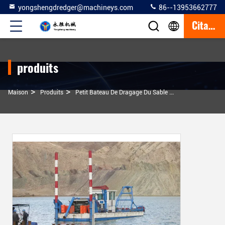
yongshengdredger@machineys.com
86--13953662777
Citation
produits
>
>
>
Maison
Produits
Petit Bateau De Dragage Du Sable
14 Pouces 1800-