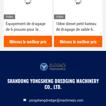
Vidéo
Vidéo
Équipement de dragage
16kw diesel petit bateau
de 6 pouces pour le
de dragage de sable 6
dragage de sable avec
pouces pour le dragage de
une apparence blanche
sable dans la rivière
Obtenez le meilleur prix
Obtenez le meilleur prix
SHANDONG YONGSHENG DREDGING MACHINERY
CO., LTD.
yongshengdredger@machineys.com